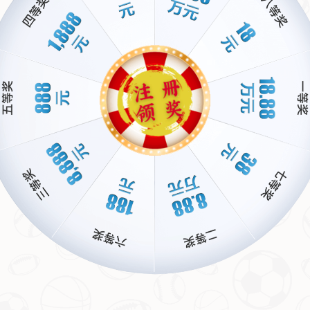
可或缺的一环。
前锋
：除了三笘薫和南野拓实，古桥亨梧也在苏超凯尔特人表现出
色，他的进球效率令人惊叹。
这套阵容不仅体现了日本足球的技术流风格，也展现了他们
在身体对抗和比赛阅读能力上的进步。
三：案例分析-2022世界杯上的惊艳表现
在2022年卡塔尔世界杯上，日本队的表现堪称惊艳，尤其是
在小组赛对阵德国和西班牙的两场胜利，让全世界见证了他
们的实力。以对德国队的比赛为例，三笘薫的边路突破和堂
安律的冷静破门，完美诠释了团队配合的重要性。这场比赛
也让更多人开始关注
日本足球队员名单
中的潜力新星。
值得一提的是，主教练森保一的战术布置起到了关键作用。
他善于根据对手特点调整阵型，例如针对德国队的高压逼抢
采用了快速反击策略。这种灵活性使得日本队的每一位球员
都能发挥自身优势。
四：未来展望与新星崛起
随着越来越多的年轻球员加入到
日本足球队员名单
中，国家
队的未来充满希望。例如，目前效力于皇家社会的久保建
英，仅有22岁的他已经展现出超越年龄的技术和视野，被誉
为“
下一代领军人物
”。此外，一些在J联赛崭露头角的新秀也
在等待机会，他们或许将是2026年世界杯的主力。