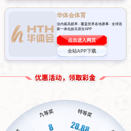
拿下队史首个
欧冠冠军
。作为法甲霸主，巴黎近年来投入巨
资打造豪华阵容，从内马尔到姆巴佩，再到梅西的短暂加
盟，无不显示出他们对欧洲之王的渴望。然而，多次接近目
标却总是功亏一篑，比如2020年决赛不敌拜仁慕尼黑，让球
迷扼腕叹息。
本赛季，尽管梅西离队，但姆巴佩依然是球队的核心驱动
力，他的速度与进球能力足以撕裂任何防线。此外，主帅恩
里克带来的战术革新也让巴黎在进攻端更具层次感。如果能
在关键比赛中保持稳定性，
巴黎冲击首冠
的机会不容小觑。
三、关键对比：谁更有机会圆梦
从历史底蕴看，
国际米兰无疑占据优势
，他们毕竟有过三次
捧起大耳朵杯的辉煌经历，俱乐部文化中蕴含着冠军基因。
而巴黎虽然财力雄厚，但在面对高压比赛时往往显得经验不
足，尤其是在淘汰赛阶段的心态调整上仍有欠缺。
以最近的表现为例，上赛季国米在决赛中仅以微弱劣势输给
曼城，证明了他们已具备与顶级强队抗衡的能力。而巴黎则
在八分之一决赛被拜仁淘汰，暴露了防守端的漏洞。因此，
若论稳定性，
国际米兰稍胜一筹
；若论潜力与爆发力，则不
得不看好拥有姆巴佩的巴黎。
四、决定胜负的关键因素是什么
无论是对阵双方，还是整个欧冠征程，想要最终问鼎，两支