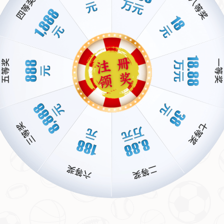
队伍都需要克服各自的短板。对于国米而言，如何在密集赛
程中保持主力球员的状态至关重要；而对Paris Saint-Germain
来说，提升团队协作，避免过度依赖个人英雄主义将是重
点。此外，抽签运气、伤病情况以及临场发挥都可能成为左
右局势的关键变量。
总之，这不仅是两支队伍之间的较量，更是两种梦想的碰撞
——一边是老牌豪门的复兴之路，一边是新兴力量的突破之
旅。