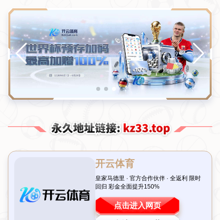
新闻中心
分类
欧冠梦未圆：国米15年无冠，巴黎盼首夺
发布日期：2026-08-07T00:10:03+08:00