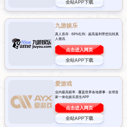
引言：裁判争议下的尼克斯季后赛之旅是否公平？
近年来，NBA季后赛的激烈对抗总是伴随着各种话题，而纽
约尼克斯队连续两年在关键比赛中被指“裁判保送”胜利，引
发了球迷和媒体的广泛讨论。究竟是实至名归，还是暗藏猫
腻？本文将围绕这一主题，深入剖析尼克斯在季后赛中的表
现以及裁判判罚的争议，带你一探究竟。
尼克斯季后赛连胜背后的裁判阴影
自2022年以来，尼克斯在季后赛中展现出了不俗的竞争力，
但他们的每一次晋级似乎都离不开裁判的“特殊照顾”。不少
球迷指出，尼克斯在关键时刻往往能获得更多的罚球机会，
甚至一些明显的误判也倾向于他们。
这种现象是否只是巧
合？
还是背后有更深层次的原因？以2023年对阵热火的系列
赛为例，在G5的关键第四节，尼克斯球员布伦森在一次突破
中疑似走步，但裁判并未吹罚，随后他完成了一记至关重要
的上篮，直接影响了比赛走势。这样的案例让人们不禁怀
疑，尼克斯的胜利是否真的全靠实力。
数据对比：尼克斯罚球优势引人注目
如果我们从数据角度分析，尼克斯在过去两年的季后赛中的
确表现出了一些异常。根据统计，2022和2023两个赛季，他
们在季后赛的场均罚球次数均排名联盟前列，尤其是在与对
手势均力敌的比赛中，这种优势更为明显。相比之下，对手
球队的教练和球员多次表达了对判罚的不满，认为某些犯规