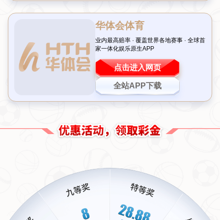
双重体验。
为何这些球星的到来如此引人注目
提到
托蒂、贝隆、塞萨尔等人参赛
，不少球迷已经按捺不住
激动的心情。他们的职业生涯充满了辉煌时刻，比如托蒂在
2006年世界杯上的表现，成为意大利夺冠的关键人物；而贝
隆则在曼联和拉齐奥等豪门俱乐部留下了深刻印记。他们的
到来，不仅仅是简单地参加一场友谊赛，更像是为球迷们带
来了一堂生动的“足球历史课”。
此外，这些球星的参与也为年轻球员提供了宝贵的学习机
会。想象一下，本地球员能在赛场上近距离观察甚至对抗这
些传奇人物，这种经验是无价之宝。以往的贺岁杯中，就曾
有年轻球员通过这样的赛事崭露头角，甚至被球探发掘，走
向更大的舞台。
赛事亮点：不止是比赛更是节日狂欢
今年的中国香港贺岁杯不仅仅局限于绿茵场上的较量，组委
会还精心策划了一系列周边活动。从赛前的球迷见面会到比
赛当天的现场表演，无不体现出浓浓的新年氛围。据悉，现
场还将设置互动区域，让观众有机会与球星合影或索要签
名。无论是带着家人一同观赛，还是与朋友共享这份激情，
这场赛事都将成为春节假期的一大亮点。