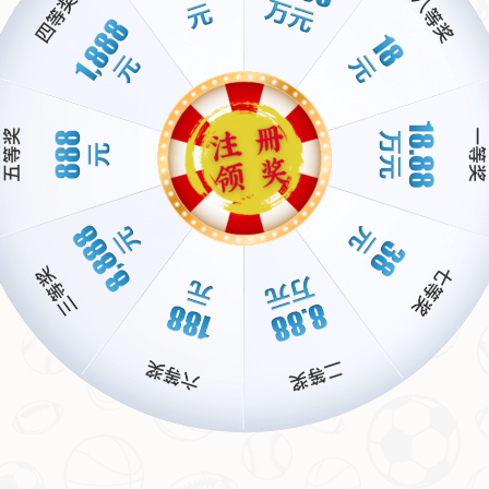
值得一提的是，正月初四这一天本身就有着特殊的意义。在
中国传统文化中，这一天被认为是“接财神”的好日子，而贺
岁杯的举办无疑为这一天的喜庆增添了更多活力。无论你是
关注体育竞技，还是单纯想体验节日气氛，这场比赛都能满
足你的期待。