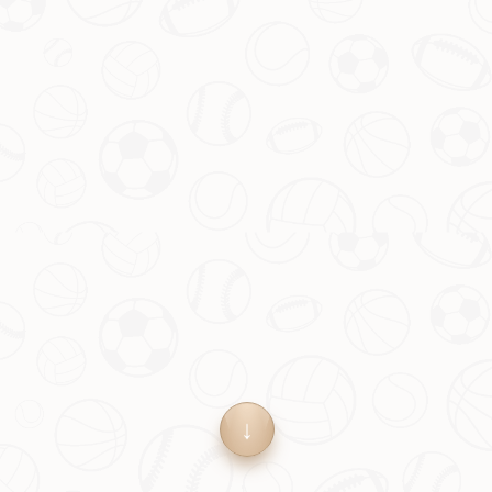
如何获取更多赛事信息
对于想要亲临现场或了解更多关于中国香港贺岁杯信息的朋
友，可以通过官方渠道查询具体的票务详情和直播安排。由
于有像
托蒂、贝隆、塞萨尔等人参赛
的消息传出，预计票务
需求会非常火爆，建议尽早做好规划。同时，一些社交平台
和体育新闻网站也将实时更新比赛动态，让无法到场的球迷
也能感受到这场新春足球盛事的魅力。
相关资源：
EPL·英超直播免费在线观看观看-英超积分榜-国际足球
在线体育赛事
上一篇 : 格林防守定乾坤 无限逼近驱逐边缘+犯规
满载
下一篇 :WTT卢布尔雅那站收官，日韩瓜分四金，
雨果与长崎美柚笑傲单打赛场
Copyright 2024
爱游戏体育（国际）官方登录入口网站 - APP下载
AYX Sports
All Rights by
爱游戏体育