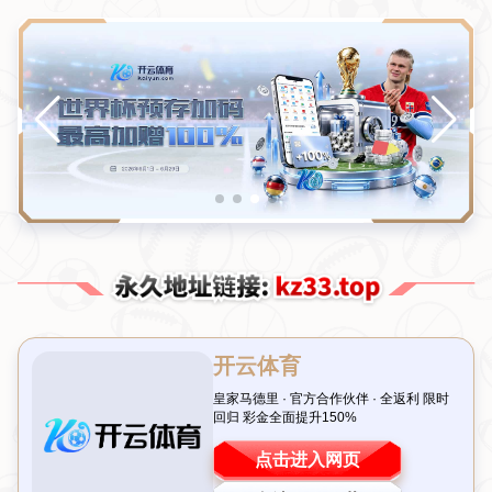
新闻中心
分类
FIFA与科技企业合作，推智能足球训练设备
发布日期：2026-08-07T00:10:04+08:00