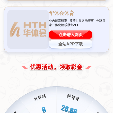
核心技术解析：从数据到实战
这些
智能足球训练设备
的核心在于其先进的技术应用。例
如，许多装备内置了高精度传感器，可以记录球员跑动距
离、心率变化甚至踢球时的力度和角度。配合专门开发的移
动应用，这些数据会即时传输到教练团队手中，帮助他们制
定更科学的训练计划。此外，一些设备还融入了
虚拟现实
（VR）技术
，让球员在模拟比赛场景中磨练战术意识。
以某知名科技企业与FIFA合作推出的智能护腿板为例，这款
产品能够在比赛中实时追踪球员的下肢动作，并通过算法分
析是否存在过度疲劳或受伤风险。这样的技术不仅提高了训
练的安全性，也为预防运动损伤提供了新思路。