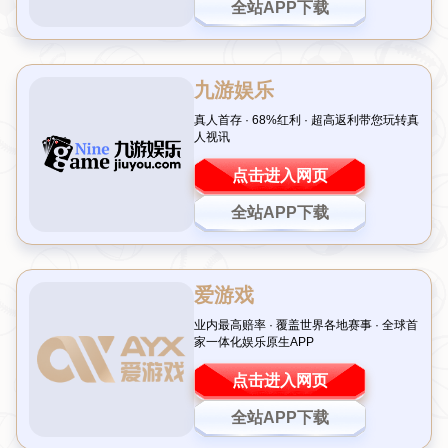
引言：智能科技如何改变足球训练的未来
想象一下，未来的足球场上，球员们不仅依靠教练的指导，
还能通过高科技设备实时分析自己的动作、速度和战术决
策。这种场景正在成为现实！近年来，FIFA与全球领先的科
技企业展开深度合作，推出了一系列
智能足球训练设备
，为
球员和教练提供了前所未有的数据支持。这不仅提升了训练
效率，也让足球这项运动更加精准和科学。那么，这背后的
技术创新究竟是什么？让我们一探究竟。
智能足球训练设备的诞生背景
足球作为全球最受欢迎的运动之一，一直在寻求突破传统训
练方式的局限。过去，球员的表现评估主要依赖教练的主观
观察和视频回放，缺乏精确的数据支撑。而随着人工智能、
传感器技术和大数据分析的发展，FIFA看到了科技赋能足球
的可能性。通过与科技企业的合作，他们共同研发出能够实
时监测球员表现的智能设备。这些设备不仅适用于职业球
队，也逐渐走进业余爱好者的生活，让更多人感受到科技与
体育结合的魅力。