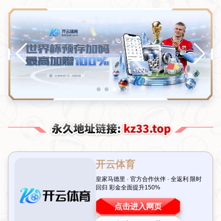
新闻中心
分类
姆巴佩替代者？巴黎今夏仍将报价拉什福德，尽管曼
联无意放人
发布日期：2026-08-11T00:10:07+08:00