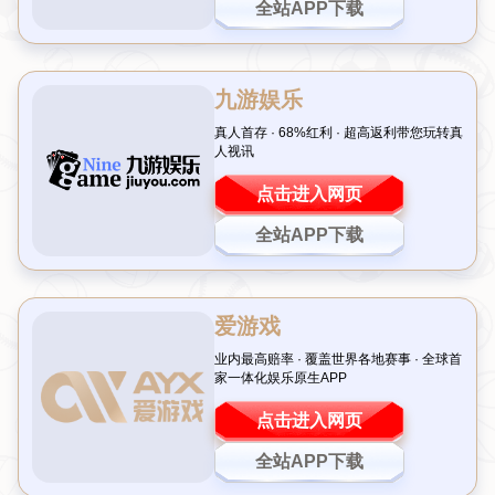
引言：巴黎的转会野心与拉什福德的未
来
在足球转会市场中，巴黎圣日耳曼（PSG）总是以大手笔著
称。随着姆巴佩的未来仍不明朗，巴黎似乎已经将目光投向
了曼联的当家球星马库斯·拉什福德。作为一名速度快、冲击
力强的年轻前锋，拉什福德被认为是姆巴佩的潜在“平替”选
择。即便曼联明确表示无意放人，传闻中巴黎依旧计划在今
夏对这位英格兰国脚发起报价。这不仅引发了球迷的热议，
也让人们开始思考：拉什福德是否真的适合成为巴黎的新核
心？本文将围绕这一话题，深入探讨背后的逻辑与可能性。
为何拉什福德成为巴黎的目标
近年来，
拉什福德
在曼联的表现有目共睹。尽管本赛季状态
有所起伏，但他在场上的突破能力和进球效率依然令人印象
深刻。尤其是在边路，他的速度和爆发力让对手防线闻风丧
胆，这与
姆巴佩
的风格有几分相似。数据统计显示，拉什福
德在过去三个赛季的英超联赛中，平均每赛季贡献超过15个
进球和助攻，这样的表现对于任何豪门球队来说都具有吸引
力。
此外，
Paris Saint-Germain
（PSG）在转会策略上一直倾向
于签下年轻且具备潜力的球员。拉什福德年仅26岁，正处于