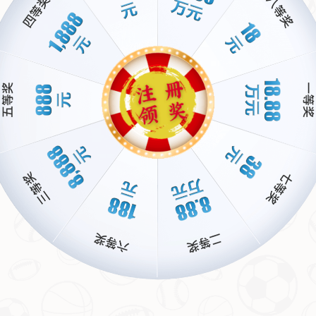
境和战术体系仍是巨大挑战。反观利物浦签下若塔，作为菲
尔米诺的补充，他迅速融入并展现出高效表现。这说明，
“平替”策略的关键在于球员是否能快速适应新角色。
对于
Rashford
而言，若加盟 Paris Saint-Germain，他需要面对
法甲不同的比赛节奏，以及与梅西、内马尔等巨星共存的压
力。但从技术特点上看，他在边路的单兵作战能力或许能为
PSG 的进攻带来新的活力。