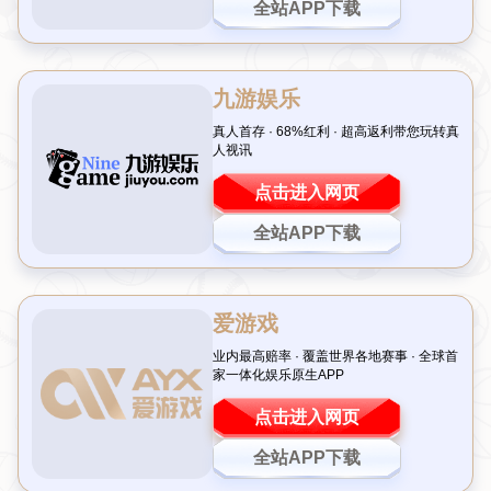
引言：中国女足强势开局点燃亚洲杯激情
在五人制足球的赛场上，中国女足再次展现了强大的实力！
在刚刚开幕的亚洲杯比赛中，中国五人制女足首战以
3-1
的比
分力克劲敌澳大利亚，为本次赛事开了一个好头。这场比赛
不仅展现了中国队的技术与默契，也让球迷们对她们接下来
的表现充满期待。本文将带你回顾这场激动人心的比赛，分
析中国队的制胜关键，并展望她们在亚洲杯的征程。
首战告捷：中国女足以实力说话
在亚洲杯的揭幕战中，中国五人制女足面对老对手澳大利
亚，展现出了不俗的竞技状态。比赛一开始，中国队便凭借
快速的攻防转换和精准的配合占据了场上的主动。尤其是前
锋球员在进攻端的犀利突破，让对手防线频频失守。最终，
凭借三粒精彩进球，中国队以
3-1
的比分锁定胜局。这场比赛
不仅是实力的体现，也是团队协作的最佳诠释。
值得一提的是，澳大利亚队并非弱旅，她们在五人制足球领
域有着丰富的经验和出色的个人能力。然而，面对中国队的
严密防守和高效反击，她们显得有些束手无策。数据统计显
示，中国队在控球率和射门次数上均领先对手，这也从侧面
反映了队伍在战术执行上的成功。
制胜关键：团队配合与战术调整
这场胜利并非偶然，而是中国五人制女足长期备战的成果。
教练组在赛前针对澳大利亚队的特点进行了深入研究，制定