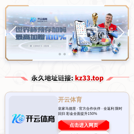
新闻中心
分类
中国五人制女足亚洲杯开门红，3-1力克澳大利亚
发布日期：2026-08-07T00:10:04+08:00