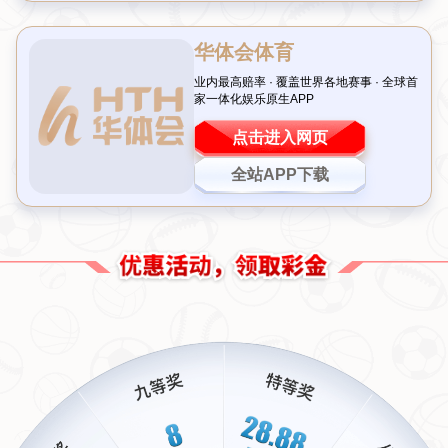
了有针对性的战术安排。比赛中，队员们在场上展现了高度
的默契，尤其是在中场的组织和防守端的压迫上，让对手难
以找到破绽。
团队配合
成为了取胜的最大法宝。
此外，下半场的一次战术调整也起到了关键作用。当澳大利