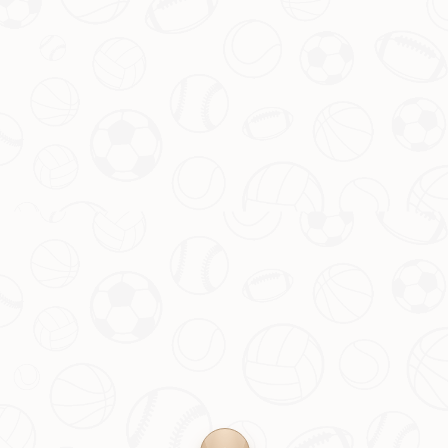
参考网站：
南宫娱乐官网·相信品牌力量- NG28 Entertainment
上一篇 : 世界杯狂欢夜市启幕，足球激情邂逅美食
盛宴
下一篇 :维尔茨的选择：为何拜仁比皇马和曼城更
具吸引力？
Copyright 2024
爱游戏体育（国际）官方登录入口网站 - APP下载
AYX Sports
All Rights by
爱游戏体育