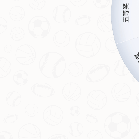
不争的事实
在规划和资
结语前的思
面对这样的
许，从青训
早日重回巅
优秀站点：
上一篇 
下一篇 
爱游戏体育