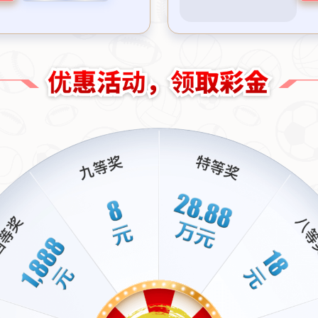
恩：价格高昂且竞争激烈
巴薩关注的顶级中锋是那不勒斯的维克托·奥斯梅恩。这位尼日
格与巴薩传统的快速传控体系也能较好融合。特别是在2022-2
目前市场估值已超过
1.2亿欧元
。对于仍在经济恢复期的巴薩来
和切尔西在内的多家豪门也在竞逐这位球星，巴薩想要脱颖而出
夫斯基接班人？劳塔罗明确拒绝
因价格原因难以引进的中锋，国际米兰的劳塔罗·马丁内斯可能是
罗不仅技术全面，还拥有出色的团队意识，非常适合巴薩的战术
万欧元
。然而，问题在于球员本人对加盟巴さ表现出明显的抗拒态
望长期效力于这支球队。
“我热爱国米，这里是我职业生涯的重
为何中锋选择如此艰难
的引援操作，可以发现巴さ在中锋位置上的困境并非偶然。以20
系并不完全匹配，最终未能发挥预期作用。而如今，莱万多夫斯