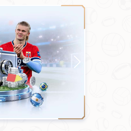
服务热线：0371-7596777
企业邮箱
新闻动态
联系爱游戏体育
当前位置：
首页
>
新闻中心
高，一人不愿加盟