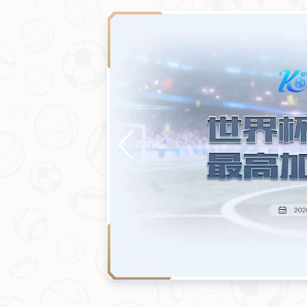
诚信为本，市场在变，诚信永远不变...
首
新闻中心
新闻中心
公司新闻