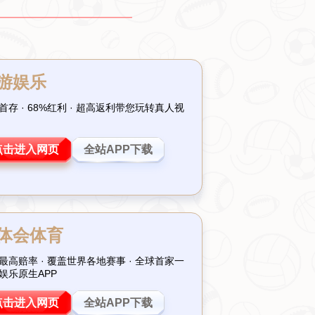
08:00
位置上始终面临挑战。自梅西离队后，球队进攻端
前适合巴萨的三大中锋人选中，有两位因高昂身价
头疼”？本文将为你一一揭晓。
得分能力、身体素质以及在禁区内的统治力，都完美
德堪称梦幻引援目标。然而，问题在于他的转会费
加上球员本人的年薪需求，这笔交易几乎是巴萨目前
，但现实的财务困境让这笔签约只能停留在想象中。