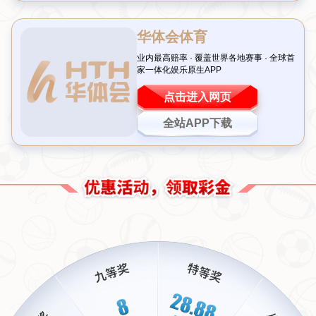
一、巴克利的巅峰之夜：数据背后的统
治力
1994年，巴克利效力于菲尼克斯太阳队，那时的他正值职业
生涯的巅峰。面对金州勇士队的季后赛首轮第三场，巴克利
展现了无与伦比的得分能力和篮板统治力。
31投23中，命中
率高达74.2%
，这不仅是一场高效的个人秀，更是对对手防
线的彻底碾压。他全场砍下
56分14篮板
，其中还包括了多次
关键时刻的得分，直接带领太阳队以140-133锁定胜局。
这场比赛的数据背后，是巴克利全面的技术和不屈的斗志。
作为一名身高不足2米的前锋，他在内线与高大中锋对抗时
丝毫不落下风，同时还能拉到外线命中跳投。这样的表现，
让人不得不感叹：
恐怖如斯
！
二、案例分析：勇士防线为何崩溃
让我们通过具体的比赛片段来分析，为什么勇士队在面对
巴
克利季后赛爆发
时毫无招架之力。当时勇士队的防守策略是
以克里斯·穆林为核心的外线牵制，但他们低估了巴克利的个