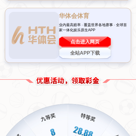
实和规则
上，而不是对裁判的能力进行质疑。以瓜迪奥拉为
例，在一次曼城对阵利物浦的比赛中，面对一次疑似手球未
判的情况，他并未直接抗议，而是走到边线，向第四官员询
问：“根据最新规则，这个动作是否应该被认定为手球？我
只是想了解清楚。”这种
客观提问
的方式，不仅避免了冲
突，还让裁判感受到被尊重的态度。