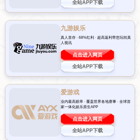
前言：球场上的智慧博弈
在激烈的球场上，裁判的每一个判罚都可能决定比赛的走
向，而作为球队的核心人物，主教练不仅要运筹帷幄，还要
懂得如何与裁判沟通，甚至“争辩”。然而，这种争辩并非简
单的抱怨或发泄，而是需要技巧与智慧。尤其是那些被称为
“球痴主帅”的教练，他们往往能通过巧妙的表达，既维护球
队利益，又让裁判心服口服。今天，我们就来聊聊这种
球场
上的沟通艺术
，看看如何做到既不针对个人，又能赢得尊
重。
一：球痴主帅的“争辩”为何与众不同
所谓“球痴主帅”，通常指的是对足球战术、规则和比赛细节
了如指掌的教练。他们对比赛的专注和热情，让他们在面对
争议判罚时，往往比普通人更有说服力。但他们的特别之处
在于，他们懂得控制情绪，
避免将问题个人化
。比如，当一
个关键的越位判罚出现时，他们不会直接指责裁判“看错
了”，而是会以规则为依据，用冷静的语气提出疑问：“请问
这个球是否符合越位定义？我们能否再确认一下？”这样的
方式，既表达了不满，又给足了对方面子。
二：技巧在于聚焦事实而非情绪
在与裁判沟通时，情绪化是最容易引发冲突的方式。而聪明
的“球痴主帅”深知这一点，他们会将注意力集中在
具体的事