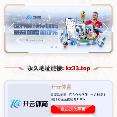
新闻中心
分类
惊心动魄！世锦赛威廉姆斯13-12险胜希金斯 黑球定
乾坤！
发布日期：2026-08-07T00:10:03+08:00