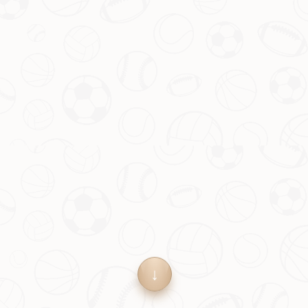
悬念，更在于两位传奇球员所展现出的竞技精神和顶尖水
准。无论是希金斯的顽强抵抗，还是威廉姆斯的绝地反击，
都让人感受到斯诺克运动的独特魅力。这场比赛不仅是一场
简单的胜负较量，更是两位大师级选手职业生涯中的又一经
典篇章。
无论是对于新手球迷还是资深爱好者，这场
13-12的惊险对决
都值得反复回味。它告诉我们，在斯诺克的世界里，直到最
后一刻，一切皆有可能。
热门网站：
NG28相信品牌力量-南宫娱乐（中国）官网APP下载
上一篇 : 小将贝林厄姆首球闪耀，多特4-3力克非洲
冠军问鼎世俱杯
下一篇 :护框大神！切特总决赛抢七送出5次盖帽
创造历史纪录
Copyright 2024
爱游戏体育（国际）官方登录入口网站 - APP下载
AYX Sports
All Rights by
爱游戏体育