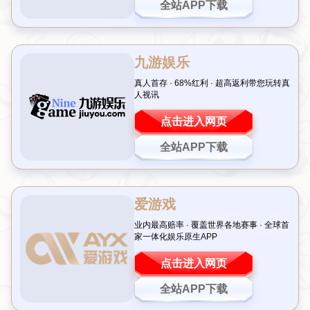
引言：一场扣人心弦的斯诺克巅峰对决
在斯诺克的世界里，每一场比赛都可能成为经典，但有些对
决注定会被载入史册。2023年世锦赛上，马克·威廉姆斯与约
翰·希金斯的较量无疑是其中最激动人心的一幕。比赛以
13-
12
的微弱优势收尾，最后一颗黑球决定了胜负，这种紧张到
令人窒息的场景，让无数球迷为之疯狂。今天，我们就来回
顾这场
史诗之战
，解析威廉姆斯如何在绝境中逆转，力克希
金斯的精彩瞬间。