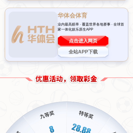
惊心动魄的对决：从落后到追平
这场世锦赛的焦点之战从一开始就充满了火药味。约翰·希金
斯，作为四届世锦赛冠军，以其精准的长台进攻和稳健的防
守著称，而马克·威廉姆斯，这位三冠王，则以细腻的手感和
不屈的斗志闻名。比赛初期，希金斯凭借出色的节奏控制，
一度以
8-5
领先，让人以为胜利已成定局。
然而，威廉姆斯并未因此气馁。他在接下来的几局中展现了
令人叹服的韧性，尤其是在第14局，他完成了一杆
惊艳的
147分满分
，不仅追回比分，还极大地震撼了对手的信心。
这一杆满分不仅是技术上的巅峰，更是他心理状态调整的关
键转折点。到了决胜阶段，比分来到
12-12
，双方进入最终的
黑球大战。
最后一颗黑球：决定命运的瞬间
当比分定格在12-12时，整个克鲁斯堡剧院的气氛达到了顶
点。最后一局，黑球成为了决定胜负的关键。希金斯率先尝
试远台进攻，但未能命中，给了威廉姆斯一个宝贵的机会。