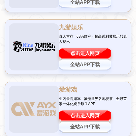
一场电竞盛宴蓄势待发
随着年度电竞热潮的临近，英雄联盟全明星周末再次成为玩
家们关注的焦点。这不仅是一场顶尖选手的对决，更是一次
全球粉丝的狂欢。今年的全明星周末以豪华阵容和精彩活动
为核心亮点，吸引了无数目光。无论是职业选手还是人气主
播，都将在这场盛会中展现独特的风采。接下来，让我们一
起揭开这场电竞盛宴的神秘面纱，感受英雄联盟带来的无限
魅力！
豪华阵容引爆期待值
今年的英雄联盟全明星周末汇聚了来自各大赛区的顶尖选
手，他们不仅是各自战队的灵魂人物，更是粉丝心中的偶
像。例如，LPL赛区的明星选手
Faker
（
李相赫
）以其无与
伦比的操作和冷静的战术思维，再次入选全明星阵容。而来
自LCS赛区的核心选手也凭借近期的出色表现，成为本次活
动的焦点之一。这样的阵容配置，不禁让人期待他们在赛场
上的精彩碰撞。此外，人气主播和退役选手的加入，更是为
比赛增添了趣味性和娱乐性。
多样化活动提升观赏体验
除了传统的1v1solo赛和5v5团队对抗，全明星周末还推出了
许多创新环节。比如“趣味模式挑战”，让选手们在轻松的氛
围中展现不一样的游戏理解，这种模式深受观众喜爱。同
时，官方还特别设置了粉丝互动环节，通过线上投票决定部