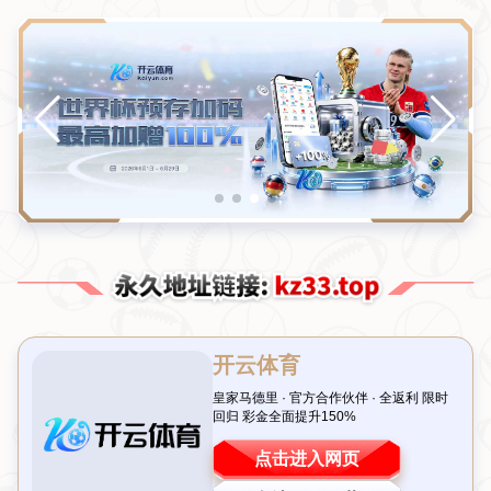
新闻中心
分类
英雄联盟全明星周末盛大来袭，超强阵容引爆期待
发布日期：2026-08-08T00:10:03+08:00