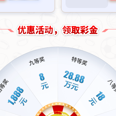
中，不难发现这笔“4-1换4-2”式的交易之所以成功，根本原
他们更愿意牺牲深度和未来潜力，去换取一名能够立刻改变战局
通过积累年轻天赋和选秀权来为未来铺路。
差异性，正是促成双赢的关键。表面上看，交易似乎是不平衡的
士常说的：“
好的交易不是看谁赚得多，而是看谁的需求被满足
方的合作自然会呈现出一种和谐的美感。