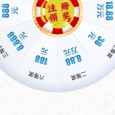
深层逻辑
，这种“双方受益”的现象并非偶然，而是建立在严密的战略规
，球队管理者会在每一次决策前进行充分的市场评估；另一方面
存在，让不同阶段的队伍都有机会找到适合自己的发展路径。
们看到一笔看似复杂的“4-1换4-2”式交易时，不妨从更高的
撞与融合。正是这种差异化的需求和互补性的资源配置，让每一
样的成功
望达成类似双赢交易的团队来说，以下几点或许值得借鉴。首先
，深入研究潜在合作伙伴的需求，确保提出的方案能够打动对方
。只有这样，才能真正实现“
双方各取所需
”的目标，让每一方
开云娱乐（ky)-极速赛车官网开奖记录-稳准计划软件APP下载
: 孔帕尼首季执教便助拜仁重夺德甲，实力不容小觑！
:50岁的马克-威廉姆斯社媒连发感谢：过去两周的鼓励令人感动