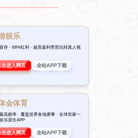
08:00
而，一笔成功的交易不仅仅是球员的流动，更是一
最终双双受益，这样的案例无疑令人拍手称赞。今
逻辑，探讨为何双方都能成为真正的
赢家
。
置上的配置或者战术体系的调整。而在本文中，这一数字
名角色球员加一个未来选秀权（即“4-1”）去换取
星和战术拼图（即“4-2”）。这种不对等的数量交
。无论是追求即战力的争冠队伍，还是着眼于重建
的一笔经典案例——2011年湖人与掘金之间的重磅
别的内线大将，而掘金则通过这笔交易获得了重建
更远；而对于掘金来说，虽然失去了明星球员，但
赛舞台。可以说，这是一次典型的“
双方受益
”的合