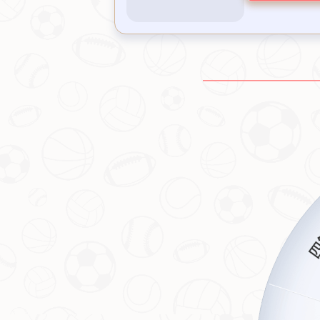
在上述案例
队伍来说，
长期价值，
这种需求的
正如业内人
痛点时，双