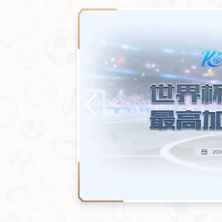
诚信为本，市场在变，诚信永远不变...
首
新闻中心
新闻中心
公司新闻