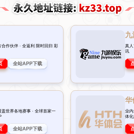
发布日期：2026-08-07T00:10:04+
中的双赢艺术
的世界里，交易往往是球队调整阵容、提升实力的关键手段。然
弈和资源的优化。当两支队伍通过一笔交易实现“各取所需”，
来聊聊这样一笔经典的“4-1换4-2”交易，剖析其中蕴含的双赢
换4-2”的交易模式
球等团队运动中，所谓“4-1”或“4-2”往往是指球队在特定位
两支队伍在交易中各自付出的筹码与收获的价值。一方可能是用四
的核心主力；而另一方则可能以核心球员为代价，获得多位潜力新
实隐藏着双方对自身需求的精准判断。
之所以能成功，关键在于双方对自身现状和未来规划的清晰认知
，都能在这样的交易中找到自己的定位，最终实现
资源互补
。
NBA中的经典双赢交易
理解这种“各取所需”的交易逻辑，我们不妨回顾一下NBA历史上
，湖人送出多名角色球员及选秀权，从掘金手中得到了全明星级
血液和未来的发展空间。
言，这笔交易直接提升了他们的内线实力，帮助他们在当季走得
资产和薪资空间让他们得以重新布局，最终也在几年后重返季后
在这场交易中成为了
真正的赢家
。
各取所需