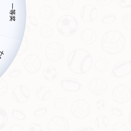
划之上。一方面，现代体育管理越来越注重数据分析
，联盟规则的设计也鼓励资源流动，例如薪资帽和
视角去审视：这不仅是一场简单的球员交换，更是两种战
方都能在这场博弈中找到属于自己的胜利。
，明确自身的核心诉求，是追求短期成绩还是长远
。最后，在谈判中保持灵活性，适当妥协才能促成
都成为这场交易中的
最大获益者
。