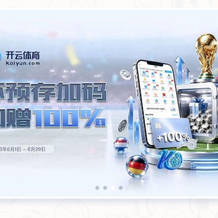
页
关于爱游戏体育
产品中心
浙江队新帅卡内达：足球需掌