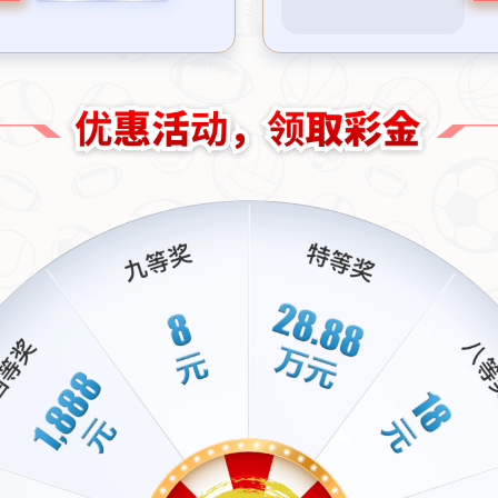
看卡内达的成功秘诀
之前的执教经历，他的战术风格已在多支球队中得到验证。以他
重的保级压力。卡内达上任后，通过强化中场控制力和边路快速
，例如通过短传练习提升球员间的默契，同时安排高强度冲刺训
分说明，
卡内达善于结合球队实际情况制定策略
。对于目前的浙
畅的问题。
超赛场：挑战与机遇并存
的理念令人振奋，但将其融入中超联赛并非易事。中超球队风格
如何让浙江队既保持“
控球优势
”，又能在高强度比赛中展现“
快
的执行力也是关键。浙江队近年来在中超表现稳定，但整体阵容
灵活的临场指挥，激发每名球员的最大潜力。值得一提的是，他
聚力。