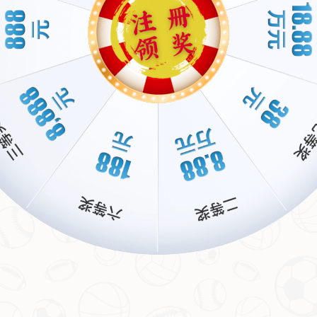
新帅能否带来质变
迷而言，卡内达的上任无疑是一个积极信号。他的“
控制性强且
态度。随着赛季深入，球迷们期待看到一支既能稳扎稳打又充满
论结果如何，都将为中国足球带来新的思考。
开云体育app官网版下载地址-2026 kaiyun sports
: 辽宁无缘四连冠，广厦淘汰背后原因揭秘！杨鸣谈小球市困境
意甲新星夸安萨4000万欧加盟勒沃库森，签约至2030年
郭勒市珠斯花街道