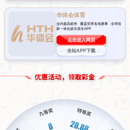
此次U16男足集训名单的公布，不仅仅是一份简单的球员筛
选结果，更是对国内各家俱乐部青训工作的一次检验。
25人
名单
中，除了山东泰山的八名小将外，其他球员也分别来自
多家知名俱乐部，这显示出中国足球在青少年层面正逐步形
成百花齐放的局面。然而，山东泰山的小将在数量上的绝对
优势，还是让人不禁思考：是什么让这家俱乐部能够在竞争
激烈的环境中脱颖而出？
答案或许在于其对细节的极致追求。据了解，山东泰山不仅
注重球场上的技术培养，还非常关注球员的文化教育和人格
塑造。这种“德技兼备”的理念，让这些年轻人在面对高强度
比赛时，既有顽强的斗志，也有冷静的头脑。
案例分析：一名小将的成长之路
以其中一位入选U16国家队的小将李某某（化名）为例，他
的成长经历可以说是
山东泰山青训
的一个缩影。李某某从8
岁进入泰山梯队，经过多年的系统训练，不仅技术能力突
出，还在多次全国性比赛中展现了领袖气质。他的教练曾表
示：“李某某的成功离不开俱乐部的科学规划，他每年都会
参加不同级别的赛事，从实战中积累经验。”这样的案例表
明，只有通过长期、系统的培养，才能真正挖掘出潜力，让
更多年轻人有机会站上更高的舞台。
对未来发展的启示