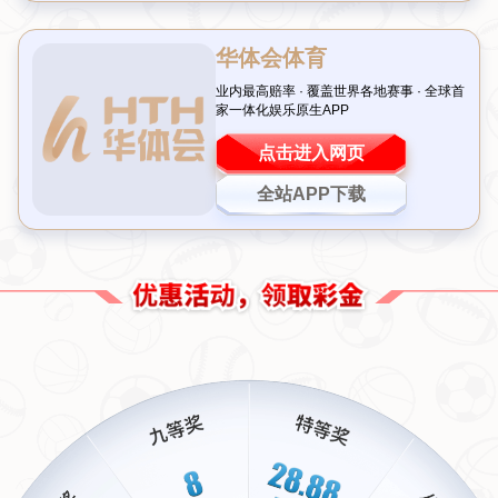
处理复杂场景时展现出了强大的可靠性。
减少争议背后的技术优势
相比传统的裁判团队，AI裁判辅助系统最大的优势在于其客
观性和高效性。人类裁判在高压环境下可能受到情绪、视角
限制等因素的影响，而AI则完全基于数据和规则运行，避免
了主观偏差。此外，AI系统能够以毫秒级速度完成分析，确
保比赛节奏不被过分打断，这一点尤其受到教练和球员的好
评。