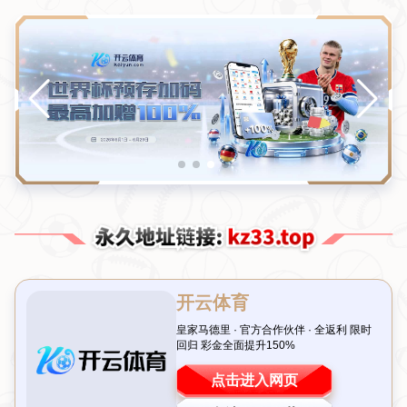
新闻中心
分类
5战4胜！湖人逆袭低谷的背后：关键数据从第26飙升
至第1
发布日期：2026-08-08T00:10:03+08:00