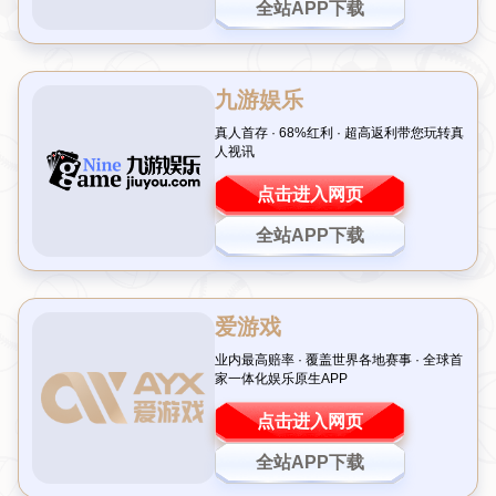
前言：湖人强势反弹的背后藏着什么秘密
当湖人队在赛季初陷入低谷时，质疑声此起彼伏。然而，最
近的5场比赛中，他们豪取4胜，成功扭转颓势，重新点燃了
球迷的希望。更令人惊讶的是，球队某项关键数据从联盟第
26位飙升至第1位。这究竟是怎样的蜕变？今天，我们就来
揭秘湖人冲出低谷的秘诀，探寻他们逆袭背后的故事。
一、团队配合升级 攻防两端焕然一新
湖人队近期表现的最大亮点在于团队配合的显著提升。过
去，他们常常依赖个别球星的单打独斗，但如今，球员之间
的传球更加流畅，进攻端展现出了极高的默契度。据统计，
球队的助攻数在近5场比赛中从联盟倒数跃升至
顶尖水平
，
这正是那项从第26变到第1的数据——
助攻率
。这一变化不
仅提升了得分效率，也让对手难以针对单一球员进行防守。
例如，在对阵强敌时，詹姆斯与浓眉哥多次通过无球跑位和
精准传球撕开防线，这种化学反应无疑是 lake人复苏的关
键。
二、角色球员爆发 板凳深度成制胜法宝
除了主力球员的稳定发挥， lake人替补席上的角色球员也迎
来了集体爆发。以里夫斯为例，他在近期比赛中场均贡献超
过15分，成为球队外线的重要火力点。替补球员的高效输
出，不仅减轻了核心球员的压力，也让教练组在排兵布阵上