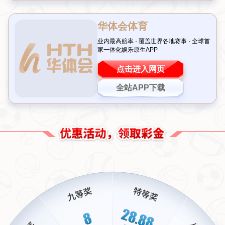
更加游刃有余。这种
板凳深度
的提升，正是 lake人能够在关
键时刻咬住比分，甚至反超对手的重要原因。
三、防守策略调整 限制对手成取胜基石
如果说进攻端的改进让人眼前一亮，那么防守端的调整则是
lake人冲出低谷的根本保障。过去，他们在防守端频频失
位，尤其是在篮板保护和外线压迫上表现不佳。但通过近期
的战术调整，教练组明确了以保护内线为核心，同时加强对
三分线的干扰。数据显示，对手的三分命中率在面对lake人
时大幅下降，这为他们的胜利奠定了基础。尤其是浓眉哥坐
镇内线的威慑力，让对手不敢轻易冲击篮下，这种
防守强度
的变化堪称质变。
四、心理状态回暖 信心重塑不可忽视
最后不得不提的是lake人全队的心理状态发生了积极转变。
赛季初的连败让他们士气低落，但随着几场硬仗的胜利，队
员们的信心明显提升。正如詹姆斯赛后所言：“我们开始相
信彼此，知道如何赢下比赛。”这种
心理层面的复苏
虽然无
法量化，却在无形中影响着每一次拼抢和每一个决策。信心
回归后的lake人，仿佛找回了昔日的王者风范。