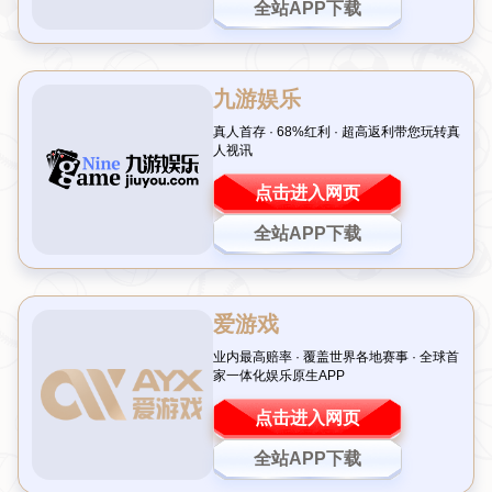
前言：从低谷到坚持的感人故事
在足球的世界里，胜利的光环往往掩盖了球员背后的辛酸与
挣扎。然而，当阿根廷球星劳塔罗-马丁内斯坦言“
我抬不起
腿，前两天在家里哭着度过
”时，他的脆弱与真实触动了无
数球迷的心。这不仅是一个顶级球员的低谷时刻，更是一个
关于坚持与复苏的励志篇章。今天，我们将深入探讨劳塔罗
的这段经历，揭开职业球员背后不为人知的故事，带你感受
体育精神的真正力量。