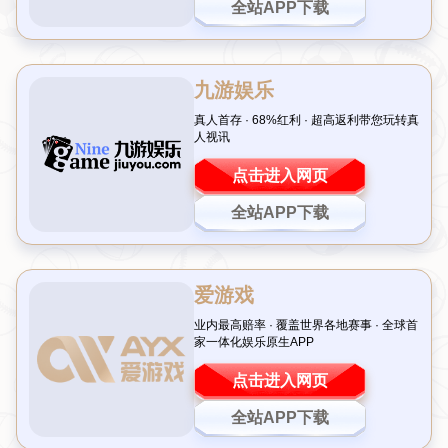
引言：河南队惊险逆袭 足协杯八强席位到手
在最近一场备受瞩目的足协杯比赛中，河南队以3-2的比分惊
险战胜浙江队，成功晋级八强。这场比赛不仅展现了双方球
员的顽强斗志，更让球迷见证了
王上源
和
钟义浩
的出色发
挥，他们的传射建功成为比赛的关键转折点。究竟是怎样的
表现让他们成为全场焦点？本文将带你深入剖析这场激动人
心的对决，探寻河南队晋级的背后故事。