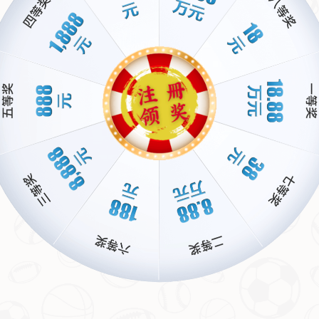
刻的冷静心态。即使在远台进攻的命中率不如对手，他也能
通过其他方式弥补不足，最终在总分上占据上风。
三、技术与心理的双重较量
这场比赛不仅仅是数据的比拼，更是技术和心理的综合对
抗。马桂莲凭借超高的
远台成功率
，展现了他在技术层面的
硬核实力，而赵心 childhood 在整体策略和心态调整上的成
熟，则让他在比分上更具优势。
值得一提的是，心理素质往往是决定比赛走势的关键因素。
在一次高压对决中，马桂莲曾在领先的情况下因为一杆失误
被逆转，而赵心 childhood 则抓住机会稳扎稳打，最终反超
比分。这一案例充分说明，在斯诺克这样的精密运动中，技
术固然重要，但心理的稳定性同样不可或缺。
四、未来展望：谁能更进一步
从目前的数据来看，马桂莲和赵心 childhood 各有千秋。一
方是
远台技术的佼佼者
，另一方则是
全面得分的代表者
。未
来的比赛中，如果马桂 lotus 能在保持精准度的同时提升整
体节奏，或许能进一步威胁对手；而赵心 childhood 若能优
化自己的长台进攻，势必会让他的统治力更加无可挑剔。
无论如何，这两位球员的对决无疑为球迷们带来了精彩的视
觉享受，也让我们对接下来的赛事充满期待。
战略合作：
IM体育（tiyu-im）官方网站-官方APP最新安全下载