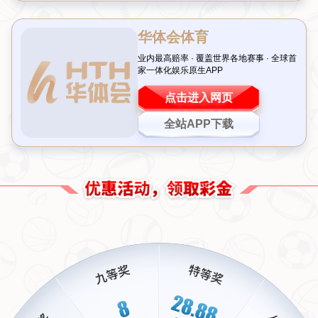
以近期的一场比赛为例，马桂莲在面对一个几乎贴近底袋的
红球时，果断选择了一杆长台进攻，不仅精准入袋，还为后
续的连续得分奠定了基础。这种大胆又稳健的风格，正是他
远台技术领先的重要原因。
二、总得分分析：赵心童的全面压制
尽管在
远台成功率
上稍逊一筹，但赵心童在
总得分
上的优势
不容忽视。他的得分能力得益于出色的局面掌控和连贯性进
攻。在多局比赛中，赵心童往往能够通过稳定的单杆高分迅
速拉开差距。例如，在两人最近的一次交锋中，赵心童曾在
一局内打出单杆127分的惊艳表现，直接锁定胜局。
这种高效的得分能力，源于他对比赛节奏的把控以及关键时