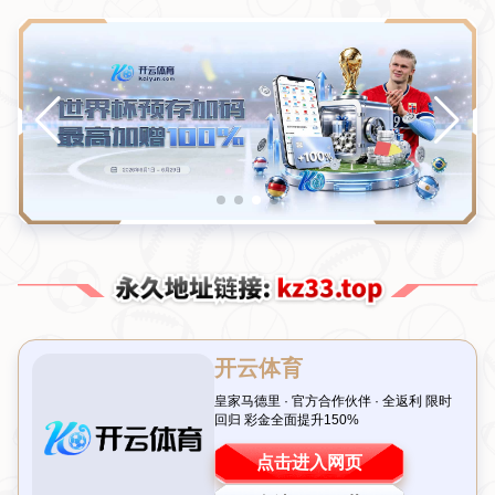
新闻中心
分类
【英超】切尔西3-1力克狼队，库库雷利亚与马杜埃凯
建功
发布日期：2026-08-08T00:10:03+08:00