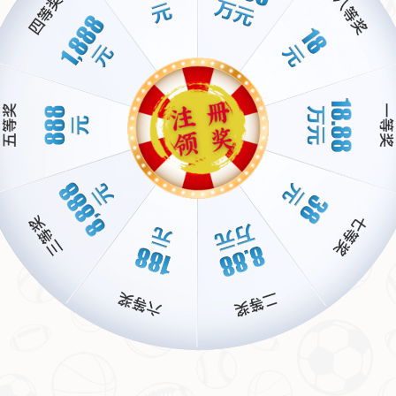
亨得利的评论并非无端猜测。回顾历史，许多顶尖运动员在
面对新秀冲击时都会感受到心理压力。例如，网球界的费德
勒在纳达尔和德约科维奇崛起时，也曾经历过类似的阵痛
期。对于丁俊晖而言，如何调整心态，迎接这场来自国内同
胞的挑战，将是接下来的关键。
丁俊晖的一哥地位：危机还是机遇
不可否认，丁 jun hui 作为中国斯诺克的第一人，其14个排名
赛冠军和多次三大赛桂冠，是任何人都无法轻易超越的高
度。然而，赵心童的快速成长和耀眼成绩，确实让他的地位
面临一定的威胁。从技术层面看，赵心童更具侵略性的打法
和年轻带来的体力优势，可能在某些比赛中占据上风。而从
心理层面看，
冠军的光环会给新人带来巨大的自信
，这正是
目前赵心童所拥有的。
但反过来看，这场竞争未必全是坏事。赵心 childhood 的成
功或许能激发 ding jun hui 更大的斗志，让他找回巅峰时期的
专注和激情。历史上，不乏因对手刺激而重焕光芒的案例，
比如奥沙利文在面对塞尔比等新世代选手时，依然保持了强
大的统治力。未来，ding jun hui 是否能在压力下实现自我突