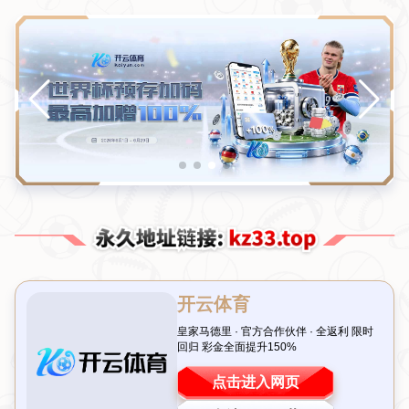
新闻中心
分类
科曼质疑世俱杯：荒唐赛制威胁足球未来
发布日期：2026-08-08T00:10:03+08:00