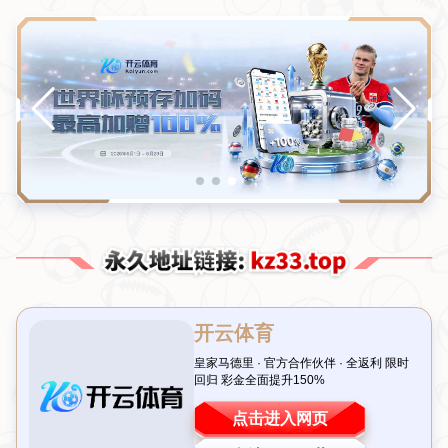
新闻中心
分类
拜仁新蓝图：极致平衡，挑战成本与效率的双赢
发布日期：2026-08-07T00:10:03+08:00