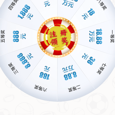
巨额转会费，还为球队注入了新鲜血液。这种“自产自销”的
模式，让人不得不佩服拜仁的长远规划。
三、运营层面的创新：科技与数据的助力
除了球员层面，拜仁还在幕后下足了功夫，利用现代科技手
段提升效率。
通过数据分析
，他们能够更精准地评估球员表
现、制定战术，甚至预测伤病风险，从而减少不必要的资源
浪费。同时，在商业开发上，俱乐部的全球化战略也颇有成
效，与亚洲和北美市场的深度合作，不仅提升了品牌影响
力，也带来了可观的收入增长。这些举措，都让“降本增效”
从口号变成了现实。
四、面临的挑战：高难度平衡下的隐忧
当然，这种“超梦幻”战略并非没有风险。一方面，如果过度
压缩成本，可能导致阵容深度不足，一旦主力受伤或状态下
滑，球队战绩可能受到影响；另一方面，若过于追求短期成
绩而忽视长远规划，也可能透支未来潜力。如何在这两者之
间找到最佳平衡点，是摆在管理层面前的一大考验。正如业
内专家所言：“
想要鱼与熊掌兼得，必须付出加倍的智慧和
耐心。
”
五、案例启示：从历史看未来的路
回顾过去十年的发展轨迹，可以发现类似策略早已有迹可
循。例如2013年“三冠王”时期，当时的球队核心如拉姆、施