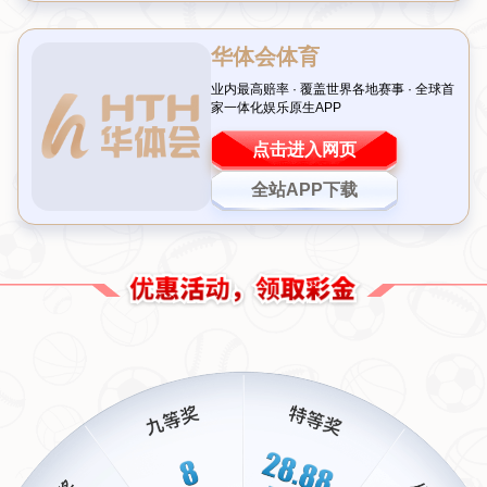
尤其是在下半场，他们也获得了一次宝贵的点球机会，由主
力前锋卢卡斯主罚。然而，令人意外的是，
卢卡斯的射门偏
离目标
，直接飞出了横梁。这一失误不仅让浙江队错失了扳
平比分的机会，也让他们的士气受到严重打击。
从这一案例可以看出，
心理素质在关键时刻的重要性不容忽
视
。卢卡斯作为球队的核心球员，本应承担起重任，但这次
失点的阴影可能会对他的信心造成一定影响。对于浙江队来
说，如何在接下来的训练中帮助球员调整心态，将是教练组
需要重点解决的问题。