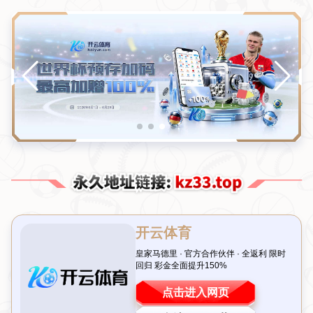
新闻中心
分类
【中超】哈达斯点球建功，卢卡斯罚失点球，津门虎
2-0力克浙江
发布日期：2026-08-07T00:10:03+08:00