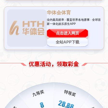
大手笔引援，成功打造了一支冠军之师。如果工资帽严格执
行，这些豪门可能无法继续维持现有的阵容深度，甚至面临
核心球员流失的风险。更重要的是，
工资限制可能会直接影
响他们在欧冠等国际赛事中的表现
，从而损害俱乐部的品牌
价值和全球影响力。不少豪门高层直言，这种“一刀切”的政
策忽视了不同俱乐部的收入能力和市场定位。