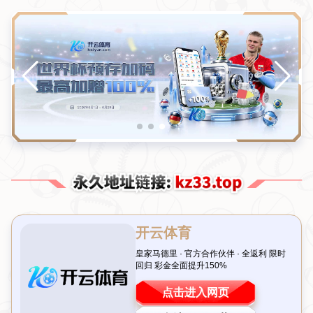
新闻中心
分类
英超推行‘工资帽’限制，豪门俱乐部不满，工会为球
员争取权益
发布日期：2026-08-07T00:10:03+08:00