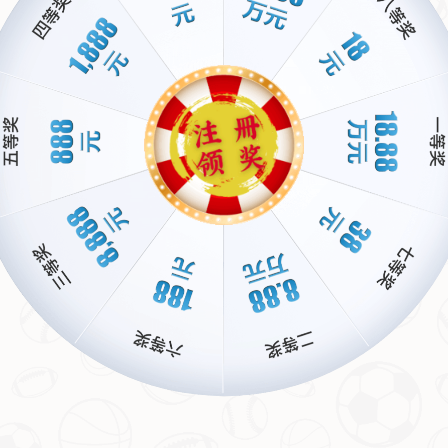
笔划算的交易。他的技术特点和无私的团队精神非常适合莫
耶斯的战术体系，或许能成为铁锤帮冲击更好排名的关键拼
图。
四、挑战与机遇并存的回归之路