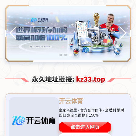
新闻中心
分类
利物浦有望迎回旧将？吉达国民冬窗考虑外租菲尔米
诺，球员欲重返英超
发布日期：2026-08-07T00:10:03+08:00