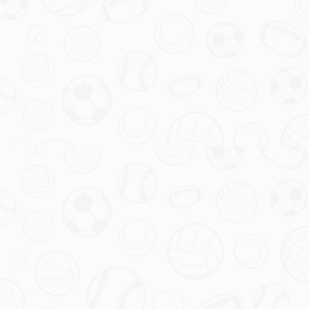
当然，フィルミノ重返英超时也会面临一些挑战。首先是体
能和竞技状态的问题，毕竟他在沙特联赛的比赛强度较低，
能否快速适应英 сверх的高节奏值得关注。其次是薪资问
题，尽管是租借形式，但其高额工资可能仍需双方协商分
担。最后，如何融入新环境或旧东家的战术体系，也是他需
要克服的一大难关。
然而，这些挑战同时也是机遇。如果他能成功找回状态，不
仅可以延续自己的职业生涯，还可能重新赢得国家队的青
睐。对于球迷而言，看到这位曾经的球星再次在英 сверх赛
场上驰骋，也是一种情怀的延续。
五、市场反响与未来展望
目前，转会市场上的消息显示，多家英超出クラブ已开始与
吉达国民接触，商讨冬季转会的可能性。无论最终花落谁
家，фи尔ми诺的重返都将成为本赛季冬季转会窗的一大看
点。对于支持者来说，这不仅是一次简单的球员流动，更是
一段关于回忆与未来的故事。
上一篇 : 足夜年度最佳扑救揭晓：新加坡门将哈桑·
桑尼荣膺桂冠
下一篇 :2023欧洲杯小组赛实况转播