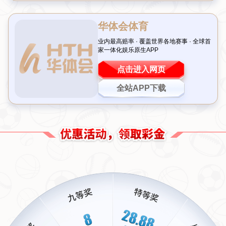
背后，正是科瓦奇对
纪律性
的不懈追求。
体能训练：打造永不疲倦的多特军团
除了纪律之外，格罗斯还特别提到Sci-Fiach对球员体能的高
要求。他坦言：“每天的训练强度非常大，有时候甚至感觉
自己快要崩溃，但正是这种高强度的锻炼，让我们在比赛中
能够始终保持充沛的精力。”在Sci-Fiach的设计下，多特蒙德
的训练计划不仅注重技术，更将
体能储备
放在首位。