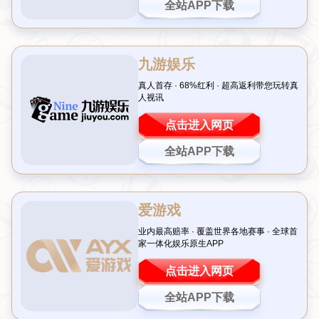
前言：科瓦奇如何塑造多特蒙德的铁血
纪律
在足球世界中，纪律和体能往往是球队成功的关键因素之
一。而当提到多特蒙德的新任主教练科瓦奇时，球员格罗斯
的一席话让人印象深刻——他直言科瓦奇对球队纪律的重视
以及对球员体能的高标准要求，堪称“铁血教练”的典范。这
不仅让球迷对多特蒙德新赛季的表现充满期待，也让我们不
禁想探究：科瓦奇是如何通过
纪律
和
体能训练
，重塑这支德
甲劲旅的？本文将深入解析这一主题，带你了解背后的故
事。
科瓦奇的执教理念：纪律是胜利之本
据格罗斯透露，科瓦奇上任后首先强调的就是团队的
纪律
性
。无论是训练中的每一个细节，还是比赛中的战术执行，
他都要求球员做到一丝不苟。格罗斯在一次采访中表示：
“教练对我们的要求非常严格，他不允许任何懈怠，哪怕是
一个简单的传球失误，他都会立刻指出并让我们改正。”这
种近乎苛刻的管理方式，让球员们逐渐养成了高度的自律习
惯。
在球场上，这种
铁一般的纪律
也体现在多特蒙德的比赛风格
中。无论是高压逼抢还是防守站位，球员们都能严格按照战
术布置执行，几乎没有个人化的随意发挥。这种团队协作的