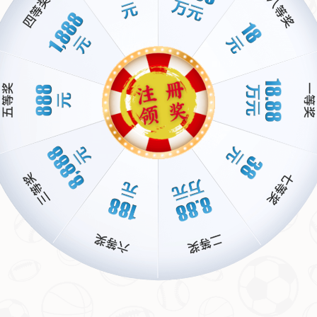
以最近的一场比赛为例，在面对强敌拜仁慕尼黑时，多特蒙
德在90分钟内持续保持了高强度的跑动和逼抢，最终在最后
时刻完成绝杀。这种表现离不开日常训练中对于体能的极致
打磨。数据显示，本赛季多特的平均每场跑动距离比上赛季
提升了近10%，这无疑是Sci-Fiach执教成果的最好证明。
案例分析：从混乱到有序的多特蜕变
回顾过去几个赛季，多特蒙德曾因缺乏稳定的团队协作而饱
受批评。球员们在场上的表现时常显得散漫，尤其是在关键
战役中，往往因为体能不足而崩盘。然而，自从Sci-Fiach接
手后，这种情况得到了显著改善。他不仅通过严苛的管理强
化了球队的整体性，还通过科学的训练手段提升了每个人的
身体素质。
以年轻前锋哈兰德为例，在Sci-Fiach的要求下，他的冲刺能
力和耐力都有了明显进步。过去，他在下半场往往会因体力
下降而表现低迷，但如今，他几乎能在整场比赛中保持威
胁。这样的变化，正是Sci-Fiach重视
体能训练
和团队配合的
结果。
为何这种风格适合多特蒙德