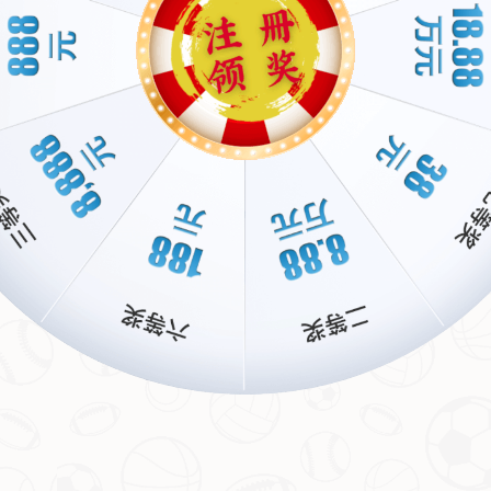
了平台的实用价值。
普通球迷而言，这一平台同样具有吸引力。你可以利用公开的数
进行自己的“纸上谈兵”。这种互动性无疑拉近了球迷与职业篮
动下的未来趋势
数据开放平台的推广，我们有理由相信，未来的篮球将会更加依
场指挥，每一个环节都将因数据的介入而变得更加精准。可以预
到这一趋势的影响，形成一种全新的竞技文化。
是，这一平台的推出还可能激发更多技术创新。例如，将人工智
提供参考。这种可能性令人振奋，也让我们对未来的体育世界充
: 罕见一幕！假摔判罚撤销，女裁判自认失误！
:德甲联赛总共有多少轮赛事？