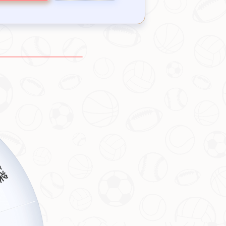
响力的篮球联赛，长期以来积累了海量的比赛数据。
今，
NBA数据开放平台
的上线打破了这一壁垒，将
现了NBA对技术创新的重视，也为战术研究提供了
关键信息。这些数据对于制定针对性策略至关重
教练和分析师只能依靠录像回放或有限的统计数据
确的信息。例如，通过分析某位球星在特定区域的投
络图，可以发现潜在的配合漏洞。
种即时性为临场调整提供了可能，让战术决策更加
便是非专业人士也能快速上手，进一步降低了数据
角的三分命中率高达
48%
。通过调用NBA数据开放平
盯防该区域，同时引导对手更多地在低效区域出
这一案例充分说明了精准数据对战术制定的重要