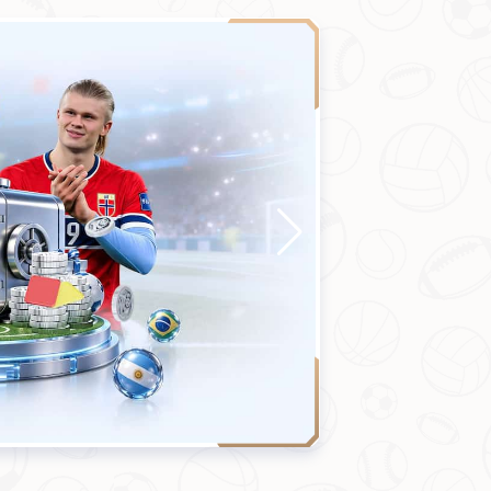
服务热线：0371-7596777
企业邮箱
新闻动态
联系爱游戏体育
当前位置：
首页
>
新闻中心
力战术分析者