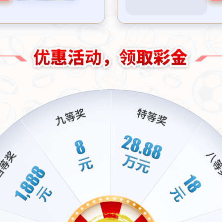
放平台的诞生背景
潮席卷全球的今天，体育行业也不例外。NBA作为全球最具影
数据大多仅限于内部使用，普通分析师或小型团队难以获取。如
现、比赛实时统计在内的多种数据向公众开放。这一举措不仅体
。
台，用户可以轻松访问诸如每场比赛的热区图、球员跑动距离等
在高水平的竞技环境中，细微的数据差异往往决定胜负。
术分析者的核心价值
士而言，数据的深度和广度是提升分析质量的关键。过去，许多
而现在，借助
NBA数据开放平台
，他们可以获得更全面、更精
教练能够设计更有针对性的防守策略；而通过研究球队的传球网
，这些数据还支持实时更新，确保分析者能够紧跟比赛动态。这
。值得一提的是，这一平台还配备了用户友好的可视化工具，即
。
析：从数据到实战的转化
赛队伍为例，他们在面对强敌时发现对手核心后卫在左侧45度
区图和历史数据，教练团队迅速调整了防守重心，安排专人贴身
这支队伍成功限制了对手的关键得分点，以微弱优势赢得比赛。