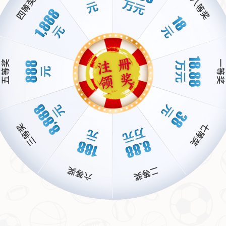
战术和心态上完成蜕变。
B费
作为队长，需要继续发挥领袖
作用，而像
芒特
这样的潜力股，也必须抓住最后的机会展现
价值。另一方面，阿莫林的战术理念能否快速融入球队，将
直接影响下赛季的表现。可以预见的是，只有通过团结和努
力，
曼联复兴
的梦想才能真正照进现实。