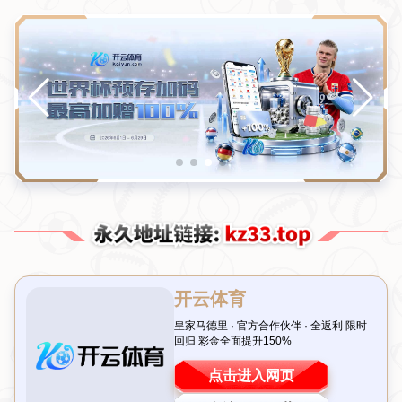
新闻中心
分类
B费无视沙特诱惑，誓助曼联重振雄风！阿莫林力保
芒特，下赛季成关键一战
发布日期：2026-08-08T00:10:03+08:00