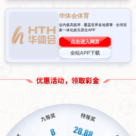
阿莫林的支持：芒特的最后机会
与此同时，新上任的主帅阿莫林也在为球队的重建制定计
划。他特别提到了目前处境艰难的中场球员梅森·芒特，表示
将在
下赛季
给予他充分的机会来证明自己。芒特自从加盟曼
联后，因伤病和状态问题饱受质疑，甚至有传言称俱乐部可
能在冬季转会窗将其出售。然而，阿莫林对这位英格兰国脚
充满信心，认为他仍有潜力成为球队的重要一员。
“芒特的才华毋庸置疑，他需要时间和信任来找回最佳状
态，”阿莫林在一次新闻发布会上说道。这番表态无疑是对
芒特的
强力支持
，也让球迷对他的未来充满期待。毕竟，曾
经在切尔西时期的出色表现证明了，只要环境合适，
梅森·芒
特
完全有能力成为顶级中场。
案例分析：忠诚与信任如何助力球队
回顾足球历史，不乏因球员忠诚和教练信任而实现逆袭的案
例。以利物浦为例，当年克洛普接手时，球队同样处于低
谷，但通过核心球员如亨德森的坚持，以及教练组对年轻球
员的耐心培养，最终打造了一支冠军之师。同样地，
B费的
坚守
和
阿莫林的信任
或许能为曼联带来类似的效果。只要全
队上下齐心协力，老牌豪门的荣光并非遥不可及。
未来的挑战：团结是关键
对于曼联来说，眼下的任务不仅是留住核心球员，更需要在