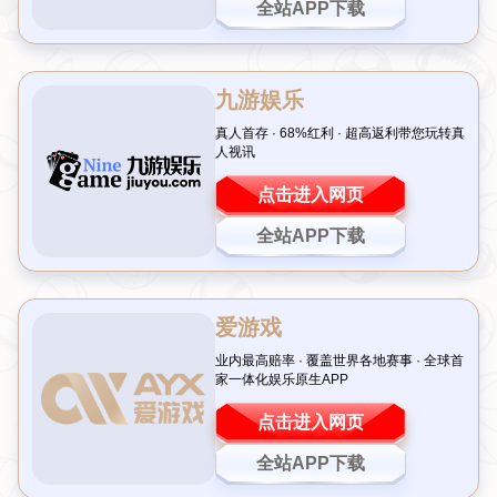
前言：B费的忠诚与曼联的复兴希望
在足球世界中，金钱往往是球员转会的最大诱因，但总有一
些球员选择信念与责任感胜过高薪诱惑。近日，曼联队长布
鲁诺·费尔南德斯（B费）拒绝了来自沙特联赛的高薪邀约，
坚定表示希望留在老特拉福德，带领球队重返巅峰。与此同
时，新任主帅阿莫林也对队内中场芒特表达了支持，计划在
下赛季给予他最后证明自己的机会。这一消息无疑点燃了红
魔球迷的希望，曼联的复兴之路似乎正在悄然铺开。
B费的抉择：忠诚胜于金钱
在现代足球中，沙特联赛以其惊人的薪资吸引了众多球星。
然而，
B费
却选择了与众不同的道路。据悉，他收到了来自
沙特的巨额报价，但这位葡萄牙中场毫不犹豫地回绝了这一
诱惑。他在接受采访时表示：“我的心始终属于曼联，我的
目标是帮助球队重回巅峰，而不是追求个人利益。”这种对
俱乐部的
忠诚
不仅赢得了球迷的尊重，也为年轻球员树立了
榜样。
B费自2020年加盟曼联以来，一直是球队的中场核心。尽管
近几个赛季红魔成绩不佳，但他依然保持着出色的个人表
现，无论是进球还是助攻数据都名列前茅。他的决定表明，
曼联复兴
不仅仅是一个口号，而是他愿意为之付出的信念。