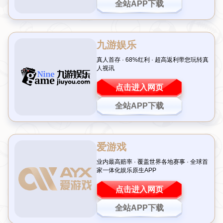
引言：妈妈球员的励志新篇章
在网球赛场上，妈妈球员总是能带来别样的感动与力量。她
们不仅要面对激烈的竞技挑战，还要兼顾家庭与育儿的责
任。近日，瑞士名将本西奇（Belinda Bencic）以令人振奋的
表现，爆冷击败世界前10选手，为“妈妈球员”这一群体再添
一抹亮色。她的故事不仅展现了女性运动员的坚韧，也为无
数人带来了启发。今天，我们就来聊聊本西奇的惊艳回归，
以及她如何成为“
妈妈球员
”的新楷模。
本西奇的逆袭：从低谷到巅峰的蜕变
本西奇曾是女子网坛的耀眼新星，2019年她闯入美网四强，
世界排名一度高居第4。然而，伤病和个人生活的变化让她
暂时淡出赛场。2023年，成为母亲后的她选择复出，尽管外
界对她的状态充满质疑，但她用实际行动证明了自己。近
期，她在一场关键比赛中以2:1爆冷击败了排名世界前10的强
敌，展现了惊人的竞技状态。这场胜利不仅是技术的体现，
更是她在心理和身体上双重突破的结果。
从低谷到重返荣
耀，本西奇的故事无疑激励着每一个为梦想而战的运动员
。
妈妈球员的双重挑战：家庭与赛场的平衡
对于“
妈妈球员
”而言，复出之路从来不是坦途。她们需要在
家庭和职业之间找到微妙的平衡。本西奇曾公开表示，成为
母亲后，她对时间的分配有了新的理解。她需要在训练、比