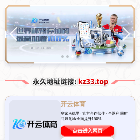
新闻中心
分类
张奔斗：妈妈球员再树榜样，本西奇意外击败世界前
10
发布日期：2026-08-07T00:10:03+08:00