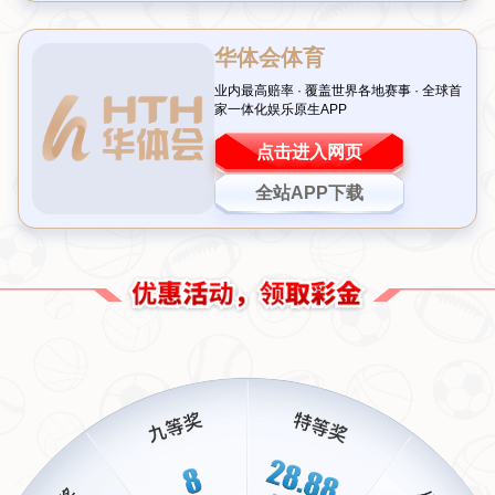
赛之余陪伴孩子，甚至在长途旅行中处理育儿琐事。尽管如
此，她并未因此退缩，而是将这份爱转化为动力。正如她在
采访中所说：“我的孩子是我最大的支持者，每次上场我都
想为她而战。”这种精神，正是“
妈妈球员
”独特魅力的体现。