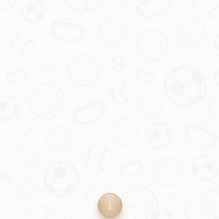
的提升和国内联赛的活跃，更多的国际合作与交流也将随之
而来，从而为韩国足球的未来打开新的可能。
总结：
综上所述，韩国足协在2024年公布的1876亿韩元的预算不仅
仅是一项简单的财务决策，其背后蕴含着深远的意义。通过
实现公开透明管理，足协旨在增强公众的信任与支持，提高
资金使用的效率，推动足球事业的健康发展。
未来，韩国足协将继续致力于在透明管理的基础上，探索更
多的足球发展新策略和合作模式。通过不断的努力和创新，
预期将为韩国足球带来崭新的机遇，创造更大的辉煌。
上一篇 : 邮报：恩昆库今夏或被出售，吉乌预计将
继续效力切尔西
下一篇 :罚球绝杀归来 爱德华兹赞亚历山大沃克为
本场最佳球员
Copyright 2024
爱游戏体育（国际）官方登录入口网站 - APP下载
AYX Sports
All Rights by
爱游戏体育