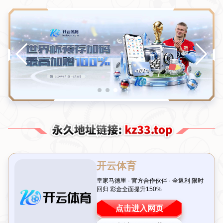
新闻中心
分类
韩国足协2024年预算公布总额1876亿韩元实现公开透
明管理新目标
发布日期：2026-08-07T00:10:03+08:00