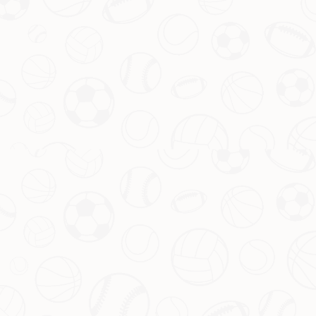
通过青训体系的健全，未来的国脚将拥有更好的比赛经验和
技术水平。
其次，改进的预算管理可以提升赛事的组织质量。完善的预
算规划能够确保各项赛事准备工作的顺利进行，使得赛事的
观赏性和参与度提升，为球迷提供更好的观赛体验。赛事收
入的增长也将反过来促进足球的进一步发展。
最后，公开透明的财务管理将吸引更多的合作伙伴与赞助
商。随着对足协资金使用的信任度增加，企业也愿意投入更
多资源用于合作，进而为韩国足球的职业化和商业化发展提
供更为坚实的基础。
未来展望
展望未来，韩国足协的透明管理目标不仅是提升自身形象，
更是为整个韩国足球的发展奠定坚实基础。依据2024年预算
的实际执行情况，未来几年的预算策略将可能进行调整和优
化，以适应不断变化的环境和需求。
随着青少年足球的日益普及，以及足球文化在社会中的深
入，足协也会继续探索更多合作方式。例如，利用新的科技
手段提升训练及管理效率，确保资金的有效利用和发展方向
的正确性。
在全球足球环境日益激烈的今天，透明的预算和良好的管理
模式将有助于韩国足协在竞争中保持优势。随着国家队表现