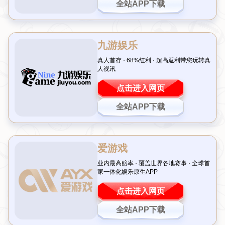
本文旨在分析津门虎凭借王秋明的进球战胜海港，以及赵英
杰罚失点球对比赛局势的影响。通过四个方面的详细阐述，
本文将首先回顾比赛过程中的重大事件，接着探讨两队的战
术安排与执行，分析关键球员的表现，以及比赛对于后续赛
季的影响。通过这些细致的分析，希望能够为读者提供一个
全面的视角，帮助理解这场比赛的重要性及其背后的故事。
比赛过程回顾
本场比赛的开局阶段双方都表现得十分谨慎，尤其是在中场
的争夺上，可以看出两队教练对于战术执行的重视。津门虎
和海港都希望通过控制中场来为前锋创造更多的机会，双方
在场面上展开了一场激烈的较量。
直到比赛进行到下半场，王秋明在一次快速反击中利用海港
后防线的失误，成功获得了进球机会。他的进球不仅提升了
津门虎的士气，也打破了比赛的僵局。这一进球是比赛的转
折点，让津门虎在心理和战术上都占据了上风。
然而，比赛高潮来自于赵英杰的罚点球。他在比赛进入最后
阶段时，获得了一次扭转局面的机会，但他的罚球不仅未能
进网，更加剧了海港的劣势。这一失误让球队在最后时刻失
去了反扑的机会，最终津门虎以1-0锁定胜局。
战术安排与执行