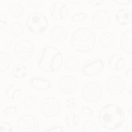
总之，这场对决不仅是两队实力的较量，更是信心与斗志的
比拼。无论结果如何，双方都将向更高的目标迈进，英超的
魅力在这一刻得以更加深入人心。
总结：
通过对曼联重拾信心、诺丁汉森林的挑战、历史渊源及对英
超联赛影响的分析，我们可以看到这场经典对决的重要性。