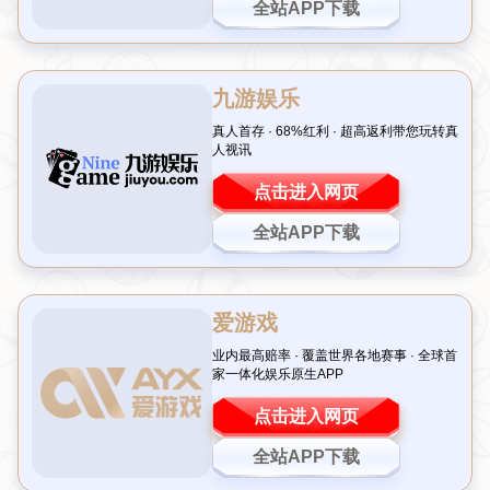
本文将围绕曼联与诺丁汉森林之间的激烈较量展开，重点探
讨曼联如何在经历了一段低迷期后重拾信心，并在对抗传统
对手诺丁汉森林时，再现经典对决的场面。文章从四个方面
进行深入分析：一是曼联的战术调整与信心重建，二是诺丁
汉森林的挑战与应对，三是双方历史对决的渊源，四是这场
对决对英超联赛的影响。通过细致的阐述，读者将能够更好
地理解这场比赛的重要性及其背后的故事。
曼联的战术调整与信心重建
曼联在近期的比赛中逐渐找回了状态，教练的战术调整起到
了关键作用。在经历了开局阶段的几场失利后，球队通过分
析对手的弱点以及自我反省，重新制定了战术方案。这样的
改变使得球队在进攻与防守上都显得更加协调，球员们的信
心也随之回升。
战术上，曼联开始注重中场的控制，通过快速的传递找寻破
防的机会。此外，前场的高压逼抢策略也取得了不错的成
效，给对手带来了极大的压力。这种转变不仅提高了球队的
整体表现，也增强了球员们的信心，让他们在场上更加从容
不迫。
信心的重建在于每一场比赛的结果，而诺丁汉森林无疑是一
个理想的对手。历史上，曼联与诺丁汉森林有过不少经典对
决，这种传承激励着球员们在这场比赛中奋勇向前，为了重