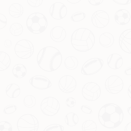
热爱，激励每一个热爱这项运动的人。无论岁月如何流逝，
他始终在宣扬着属于足球的美好精神，他所传递的执着与热
爱将在时间的长河中永存。
上一篇 : 防守的力量 皇马逆转曼城赢得胜利的关键