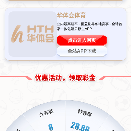
不仅是比赛，三浦知良也对足球的各个方面充满热爱。他常
常参与青少年足球培训，鼓励年轻球员追逐自己的梦想。对
他而言，足球是一种艺术，是一种能够沟通人与人之间情感
的语言。他愿意将自己丰富的经验分享给年轻一代，以推动
整个足球文化的传承与发展。
无论是在国内赛场，还是国际舞台，三浦知良始终热衷于自
己所热爱的职业。每一次比赛的胜利和失败都让他对足球的
理解更加深入。在这种对足球的执着与热爱中，他展现出一
种无与伦比的坚定，这也是他持续续约的根本原因之一。
职业责任感