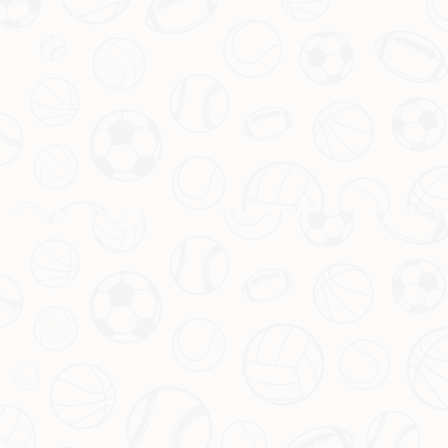
逐。续约的决定进一步巩固了他作为风范力量的地位，他所
展现的坚持与努力成为了后辈们心中的黄金标准。
此外，三浦知良的职业态度和严谨性为大家树立了榜样。他
始终保持着较高的竞技状态和良好的身体素质，这种对自我
的管理，使得他在51岁时依旧能够在激烈的比赛中与年轻球
员一较高下。他的存在是对所有运动员的激励，充分展现了
什么是真正的职业精神。
示范年轻一代
三浦知良的续约不仅是个人选择，更是一种对年轻一代的引