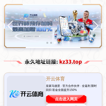
新闻中心
分类
巴西与法国足球之争探讨谁能在国际赛场制胜
发布日期：2026-08-07T00:10:03+08:00