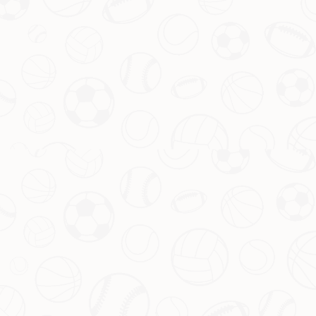
后备力量。
另一方面，法国同样注重青训系统的建设，尤其是在1998年
世界杯后，十分重视球员的教育和技能发展。法国的青训学
院如克莱枫丹培养出了一大批优秀球员，如亨利、里贝里
等。法国拥有丰富的人才储备和多样化的踢球风格，能够保
证其国家队长久以来的竞争力。
综合来看，巴西和法国都在球员培养与人才储备方面展现了
强大的实力。然而，两国在青训的侧重点及培养环境上存在
差异，这将直接影响到未来国家队的构建及其竞技能力。
心理素质与比赛应对
足球不仅是身体的较量，更是心理的比拼。巴西球员以其舒
展开朗的心态享受比赛，无论是在逆境还是顺境中，他们通
常展现出乐观与坚定的态度。这种心理素质使他们在大赛中
通常能够快速恢复心态，继续应对接下来的挑战。因此，巴
西队在国际赛场上时常表现出强大的韧性。
然而，法国队在心理素质的应对上更为成熟。在面对重大比
赛时，法国球员的处理能力显得尤为突出，他们通常能保持
冷静，并能够有效应对来自对手的压力。这种成熟的心理素
质是法国近年来赢得大型赛事的重要原因之一，使其在万众
瞩目的舞台上能够游刃有余。