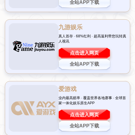
在国际足球舞台上，对于许多球员而言，表现好、状态佳是
一切的基础。而对于意大利前锋马里奥·巴洛特利而言，在冬
窗时节重返意甲联赛不仅是一次职业生涯的转折，更是他为
争取参加即将到来的欧洲杯而努力的关键一步。巴洛特利的
归来象征着重燃的希望与激情，他渴望在意大利的顶级联赛
中重新证明自己的价值，实现个人复苏，更是为国家队争取
一个席位而付出努力。本文将从巴洛特利的职业生涯、归返
意甲的意义、争取欧洲杯名额的挑战，以及他可能的影响力
四个方面，详细阐述这一时期巴洛特利的心路历程及所面临
的复杂局面。
巴洛特利的职业生涯回顾
马里奥·巴洛特利是一位极具天赋和个性的球员，自他登上职
业舞台以来，便受到广泛关注。他的职业生涯始于意大利的
国际米兰，随后效力于曼城、AC米兰和利物浦等多支知名
俱乐部。在这些球队，巴洛特利展现了出色的进攻能力和个
人风格，然而其职业生涯也伴随着争议和波折。