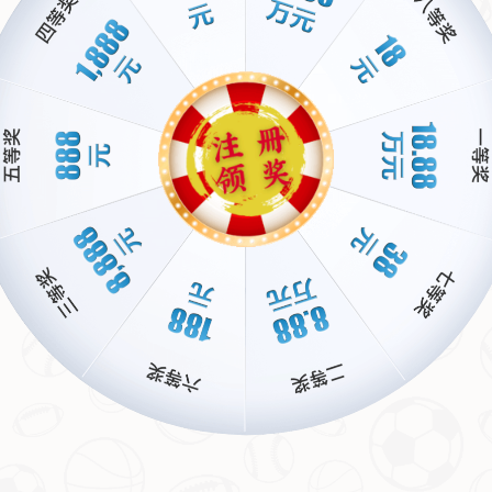
赛事时间安排上，由于美洲杯与其他赛事的错开，球迷能够
在赛季间隙尽情享受高水平的足球比赛，各球队的备战和适
应能力将在一定程度上考验队伍的实力。
前景展望与期待
2024美洲杯不仅是南美洲足球的代表，更是促进地区间文化
交流的桥梁。比赛期间，主办国美国将迎来来自不同国家和
文化的球迷，他们将共同体验足球带来的激情与魅力。这样
的气氛预示着赛事的成功。
此外，随着各支球队的实力不断提升，比赛的悬念与波动也
将进一步加强，预期将出现许多精彩的对决。顶级球员之间
的对抗和新的年轻球员崭露头角的机会，将为比赛增添更多
看点。
最后，全球足球转播商对2024美洲杯赛事的关注，监管与投
资也将推动赛事的专业化与商业化。随着观众群体的扩大，
美洲杯的影响力将在国际舞台上进一步提升。
总结：
2024年美洲杯将是一个展示足球文化与技艺的舞台，16支球
队的参赛不仅为赛事的激烈程度提供了保障，也让我们看到
了南北美洲足球的多元发展。作为一项历史悠久的赛事，美
洲杯的每一次举办都承载着球迷们的热血与激情。
通过对赛事背景、球队分析、赛制安排及前景展望的深入探