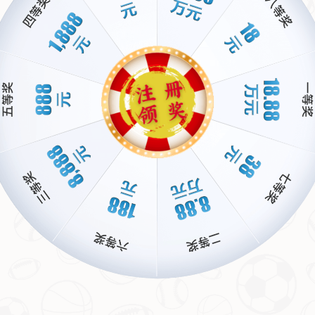
他还积极参与各种慈善活动，展现出自己的社会责任感。在
每次访问中国时，他都会安排时间去探望当地的贫困儿童，
与他们交流，传递关爱。例如，在2017年，他参加了与四川
儿童医院合作的慈善活动，为孩子们送上温暖与关怀。
这种慈善行为不仅能为孩子们带去实质性的帮助，更重要的
是给了他们希望和勇气。C罗以自己的影响力，鼓励孩子们
追求梦想，努力成长，成为更好的自己。他一直以来的慈善
事业也激励了众多粉丝和年轻球员参与公益活动，形成了良
好的社会效应。