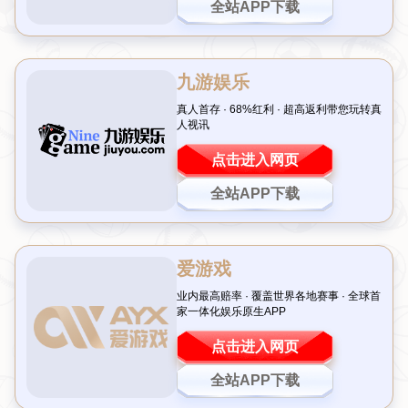
克里斯蒂亚诺·罗纳尔多（C罗）作为当今足球运动员中的超
级巨星，他的影响力不仅遍布欧洲，更扩展到全球，其中包
括中国。在过去的多年里，C罗先后七次访问中国，既有商
业合作，也有慈善活动，每一次都吸引了广泛的关注和热烈
的反响。本文将从四个方面对C罗七次到访中国的旅程进行
回顾与分析，包括他的足球活动、商业推广、慈善贡献以及
球迷互动，最后对未来的展望进行探讨。通过对这几方面的
深入分析，我们将全面了解C罗在中国的所作所为，以及未
来可能的发展方向。
足球活动的影响力
C罗的首次到访中国是在2005年，那时他已经开始崭露头
角，成为曼联的明星球员。随后的几次访问，他几乎每次都
参与了在中国举办的足球友谊赛和推广活动。例如，在2015
年，他与皇马一同参加了在北京的友谊赛，此次活动吸引了
大量球迷前来观看，进一步提升了足球在中国的影响力。
通过参与这样的活动，C罗不仅为中国的球迷提供了近距离
接触偶像的机会，也为年轻球员提供了向国际顶级足球运动
员学习的机会。他在场上的表现和场下的人格魅力，都深深
影响了这一代年轻球员。在他到访期间，C罗通过与球迷互
动，强调了努力训练和坚持梦想的重要性。
近年来，中国足球的蓬勃发展也与C罗的多次到访密不可